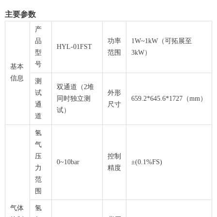
主要参数
产
品
功率
1W~1kW（可拓展至
HYL-01FST
型
范围
3kW）
号
基本
信息
测
双通道（2堆
试
外形
同时独立测
659.2*645.6*1727（mm）
通
尺寸
试）
道
氢
气
压
控制
0~10bar
±(0.1%FS)
力
精度
范
围
气体
氢