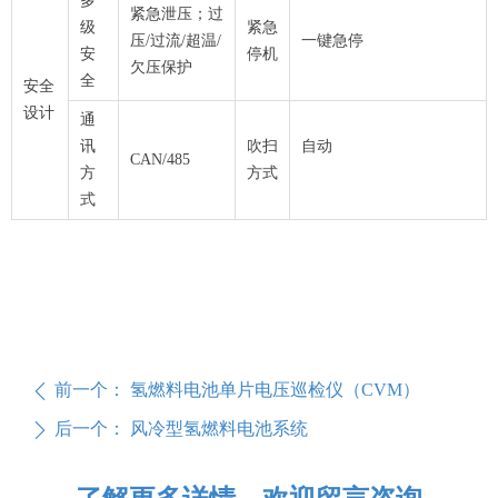
多
紧急泄压；过
级
紧急
压/过流/超温/
一键急停
安
停机
欠压保护
全
安全
设计
通
讯
吹扫
自动
CAN/485
方
方式
式
前一个：
氢燃料电池单片电压巡检仪（CVM）
ꄴ
后一个：
风冷型氢燃料电池系统
ꄲ